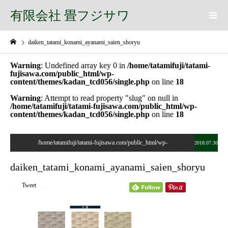
有限会社 畳フジサワ
daiken_tatami_konami_ayanami_saien_shoryu
Warning
: Undefined array key 0 in
/home/tatamifuji/tatami-
fujisawa.com/public_html/wp-
content/themes/kadan_tcd056/single.php
on line
18
Warning
: Attempt to read property "slug" on null in
/home/tatamifuji/tatami-fujisawa.com/public_html/wp-
content/themes/kadan_tcd056/single.php
on line
18
/home/tatamifuji/tatami-fujisawa.com/public_html/wp-
2018.07.30
content/themes/kadan_tcd056/single.php on line
28
daiken_tatami_konami_ayanami_saien_shoryu
">
Tweet
Warning
: Undefined array key 0 in
/home/tatamifuji/tatami-
fujisawa.com/public_html/wp-