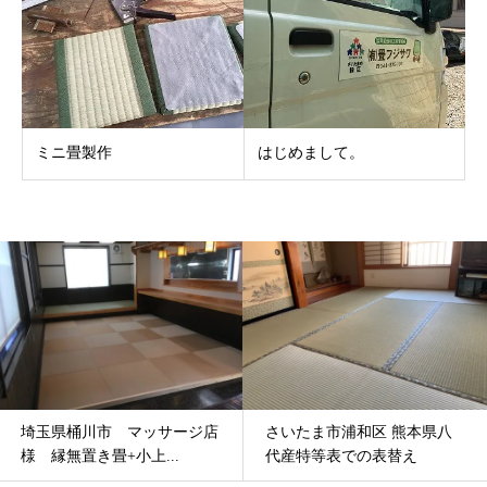
ミニ畳製作
はじめまして。
ージ店
さいたま市浦和区 熊本県八
埼玉県志木市 マンシ
.
代産特等表での表替え
フォーム 天然目積表..