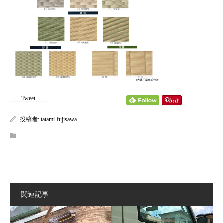
content/themes/kadan_tcd056/single.php
on line
28
Warning
: Attempt to read property "name" on null in
/home/tatamifuji/tatami-fujisawa.com/public_html/wp-
content/themes/kadan_tcd056/single.php
on line
28
Tweet
投稿者:
tatami-fujisawa
関連記事