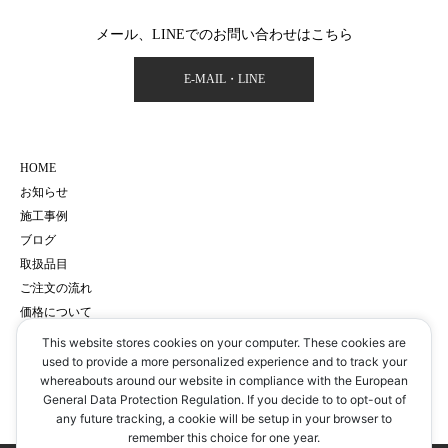
メール、LINEでのお問い合わせはこちら
E-MAIL・LINE
HOME
お知らせ
施工事例
ブログ
取扱品目
ご注文の流れ
価格について
会社概要
This website stores cookies on your computer. These cookies are
サイトマップ
used to provide a more personalized experience and to track your
whereabouts around our website in compliance with the European
プライバシーポリシー
General Data Protection Regulation. If you decide to to opt-out of
予約・お問い合わせ
any future tracking, a cookie will be setup in your browser to
remember this choice for one year.