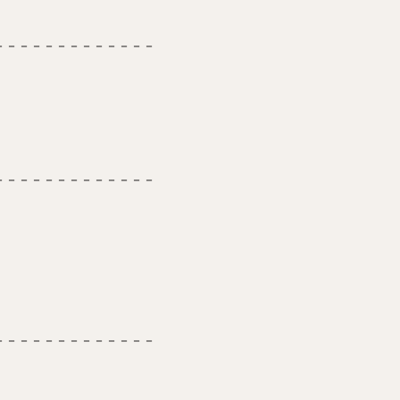
－－－－－－－－－－－－－
－－－－－－－－－－－－－
－－－－－－－－－－－－－