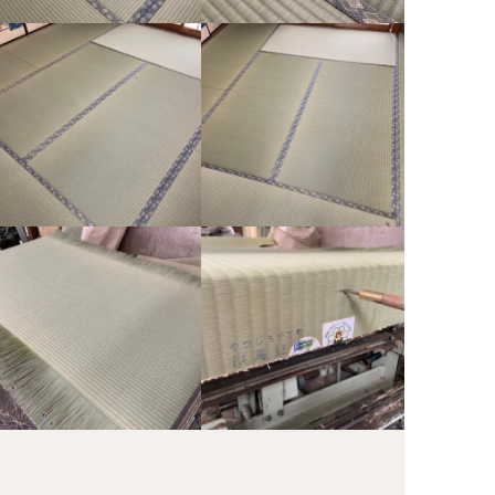
さいたま市浦和区 畳表替え「熊本県産畳表 特等涼風」