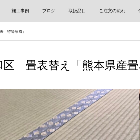
施工事例
ブログ
取扱品目
ご注文の流れ
表 特等涼風」
和区 畳表替え「熊本県産畳