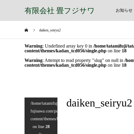
有限会社 畳フジサワ
お知らせ
daiken_seiryu2
Warning
: Undefined array key 0 in
/home/tatamifuji/ta
content/themes/kadan_tcd056/single.php
on line
18
Warning
: Attempt to read property "slug" on null in
/hom
content/themes/kadan_tcd056/single.php
on line
18
daiken_seiryu2
/home/tatamifuji/tatami-
fujisawa.com/public_html/wp-
content/themes/kadan_tcd056/single.php
on line
28