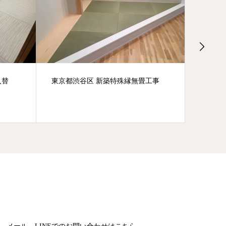
工事
さいたま市緑区 畳表替え 「熊本県産
さいた
特等ひのはるか」
「ダイ
17(白茶