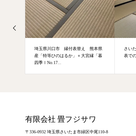
熊本県
さいたま市浦和区 熊本県八代産特等
さい
縁「暮
表での表替え
「ダイ
有限会社 畳フジサワ
〒336-0932 埼玉県さいたま市緑区中尾110-8