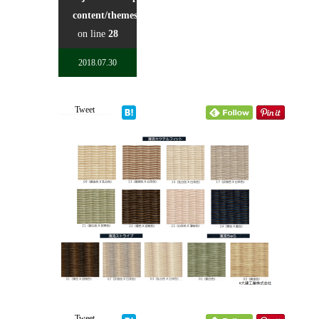
content/themes/kadan_tcd056/single.php
on line
28
2018.07.30
Tweet
Tweet