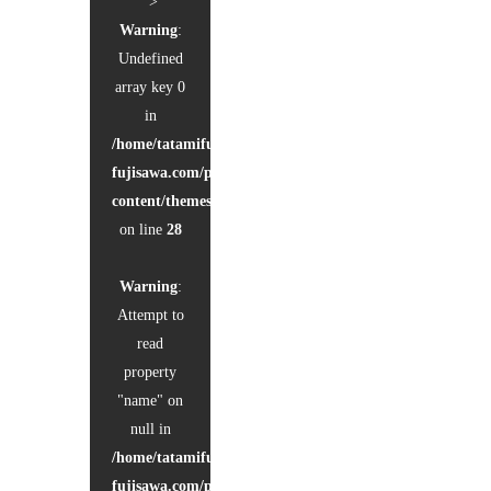
">
Warning
:
Undefined
array key 0
in
/home/tatamifuji/tatami-
fujisawa.com/public_html/wp-
content/themes/kadan_tcd056/single.php
on line
28
Warning
:
Attempt to
read
property
"name" on
null in
/home/tatamifuji/tatami-
fujisawa.com/public_html/wp-