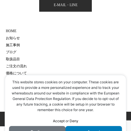
E-MAIL・LINE
HOME
お知らせ
施工事例
ブログ
取扱品目
ご注文の流れ
価格について
会社概要
This website stores cookies on your computer. These cookies are
サイトマップ
used to provide a more personalized experience and to track your
whereabouts around our website in compliance with the European
プライバシーポリシー
General Data Protection Regulation. If you decide to to opt-out of
予約・お問い合わせ
any future tracking, a cookie will be setup in your browser to
remember this choice for one year.
Copyright © 有限会社 畳フジサワ All Rights Reserved.
Accept
or
Deny