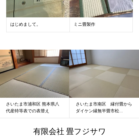
はじめまして。
ミニ畳製作
本県八
さいたま市南区 縁付畳から
さいたま市浦和区 縁
ダイケン縁無半畳市松...
入替「ダイケン清流カ..
有限会社 畳フジサワ