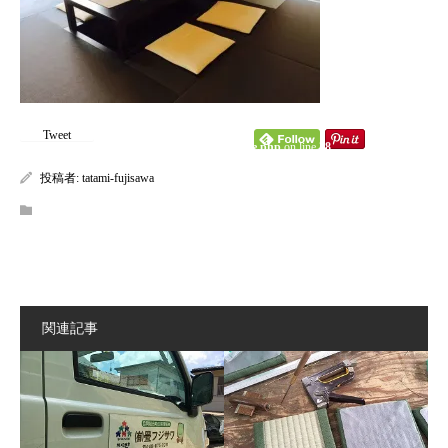
content/themes/kadan_tcd056/single.php
on line
28
Warning
: Attempt to read property "name" on null in
/home/tatamifuji/tatami-fujisawa.com/public_html/wp-
Tweet
content/themes/kadan_tcd056/single.php
on line
28
投稿者:
tatami-fujisawa
関連記事