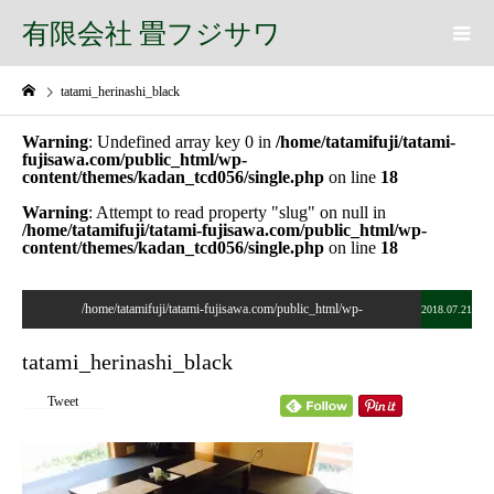
有限会社 畳フジサワ
tatami_herinashi_black
Warning
: Undefined array key 0 in
/home/tatamifuji/tatami-
fujisawa.com/public_html/wp-
content/themes/kadan_tcd056/single.php
on line
18
Warning
: Attempt to read property "slug" on null in
/home/tatamifuji/tatami-fujisawa.com/public_html/wp-
content/themes/kadan_tcd056/single.php
on line
18
/home/tatamifuji/tatami-fujisawa.com/public_html/wp-
2018.07.21
content/themes/kadan_tcd056/single.php on line
28
tatami_herinashi_black
">
Tweet
Warning
: Undefined array key 0 in
/home/tatamifuji/tatami-
fujisawa.com/public_html/wp-