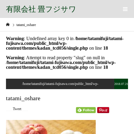
有限会社 畳フジサワ
tatami_oshare
Warning
: Undefined array key 0 in
/home/tatamifuji/tatami-
fujisawa.com/public_html/wp-
content/themes/kadan_tcd056/single.php
on line
18
Warning
: Attempt to read property "slug" on null in
/home/tatamifuji/tatami-fujisawa.com/public_html/wp-
content/themes/kadan_tcd056/single.php
on line
18
/home/tatamifuji/tatami-fujisawa.com/public_html/wp-
2018.07.21
content/themes/kadan_tcd056/single.php on line
28
tatami_oshare
">
Tweet
Warning
: Undefined array key 0 in
/home/tatamifuji/tatami-
fujisawa.com/public_html/wp-