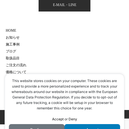
E-MAIL・LINE
HOME
お知らせ
施工事例
ブログ
取扱品目
ご注文の流れ
価格について
会社概要
This website stores cookies on your computer. These cookies are
サイトマップ
used to provide a more personalized experience and to track your
whereabouts around our website in compliance with the European
プライバシーポリシー
General Data Protection Regulation. If you decide to to opt-out of
予約・お問い合わせ
any future tracking, a cookie will be setup in your browser to
remember this choice for one year.
Copyright © 有限会社 畳フジサワ All Rights Reserved.
Accept
or
Deny