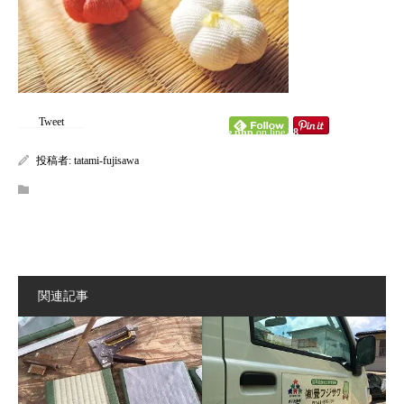
content/themes/kadan_tcd056/single.php
on line
28
Warning
: Attempt to read property "name" on null in
/home/tatamifuji/tatami-fujisawa.com/public_html/wp-
Tweet
content/themes/kadan_tcd056/single.php
on line
28
投稿者:
tatami-fujisawa
関連記事