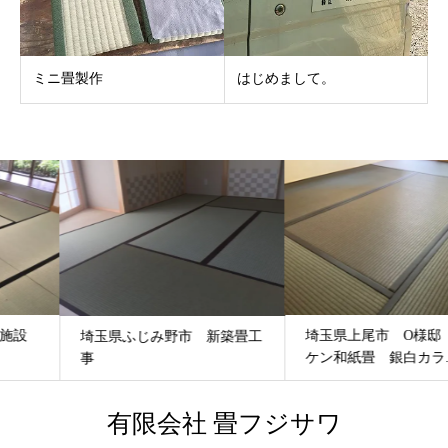
ミニ畳製作
はじめまして。
埼玉県上尾市 O様邸 ダイ
埼玉県ふじみ野市 新築畳工
ケン和紙畳 銀白カラ...
事
有限会社 畳フジサワ