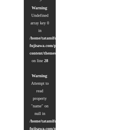
">
Warning
:
Undefined
array key 0
in
/home/tatamifuji/tatami-
fujisawa.com/public_html/wp-
content/themes/kadan_tcd056/single.php
on line
28
Warning
:
Attempt to
read
property
"name" on
null in
/home/tatamifuji/tatami-
fujisawa.com/public_html/wp-