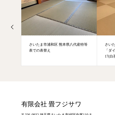
紙畳清流
さいたま市浦和区 熊本県八代産特等
さい
表での表替え
「ダ
17(白
有限会社 畳フジサワ
〒336-0932 埼玉県さいたま市緑区中尾110-8