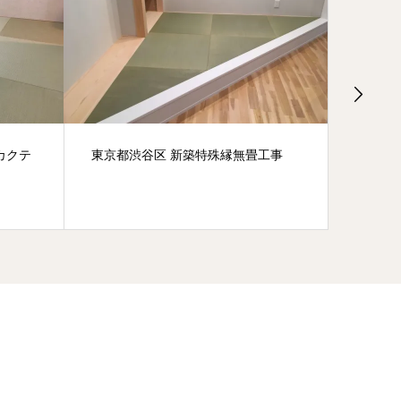
カクテ
東京都渋谷区 新築特殊縁無畳工事
さいた
「ダイ