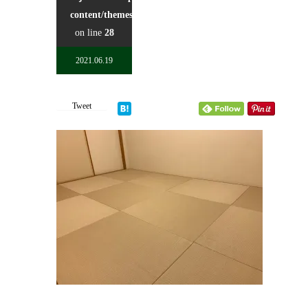
content/themes/kadan_tcd056/single.php
on line
28
2021.06.19
Tweet