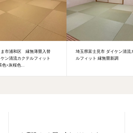
たま市浦和区 縁無薄畳入替
埼玉県富士見市 ダイケン清流
イケン清流カクテルフィット
ルフィット 縁無畳新調
茶色×灰桜色...