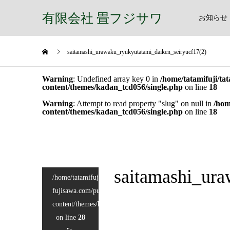
有限会社 畳フジサワ
お知らせ
saitamashi_urawaku_ryukyutatami_daiken_seiryucf17(2)
Warning
: Undefined array key 0 in
/home/tatamifuji/ta
content/themes/kadan_tcd056/single.php
on line
18
Warning
: Attempt to read property "slug" on null in
/hom
content/themes/kadan_tcd056/single.php
on line
18
saitamashi_ura
/home/tatamifuji/tatami-
fujisawa.com/public_html/wp-
content/themes/kadan_tcd056/single.php
on line
28