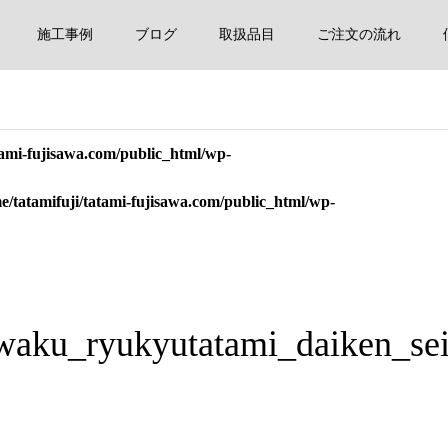
施工事例
ブログ
取扱品目
ご注文の流れ
tami-fujisawa.com/public_html/wp-
e/tatamifuji/tatami-fujisawa.com/public_html/wp-
waku_ryukyutatami_daiken_sei