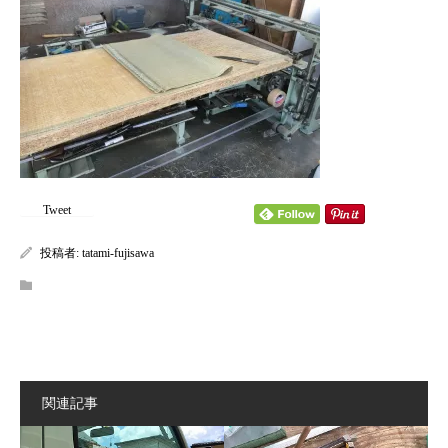
content/themes/kadan_tcd056/single.php
on line
28
Warning
: Attempt to read property "name" on null in
/home/tatamifuji/tatami-fujisawa.com/public_html/wp-
content/themes/kadan_tcd056/single.php
on line
28
Tweet
投稿者:
tatami-fujisawa
関連記事