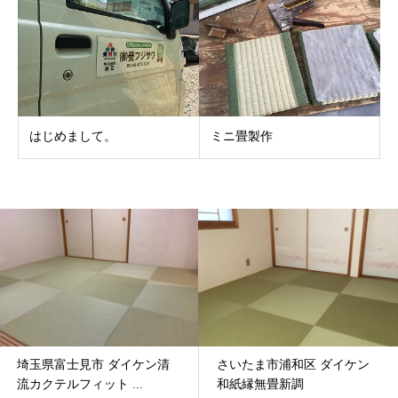
はじめまして。
ミニ畳製作
埼玉県富士見市 ダイケン清
さいたま市浦和区 ダイケン
流カクテルフィット ...
和紙縁無畳新調