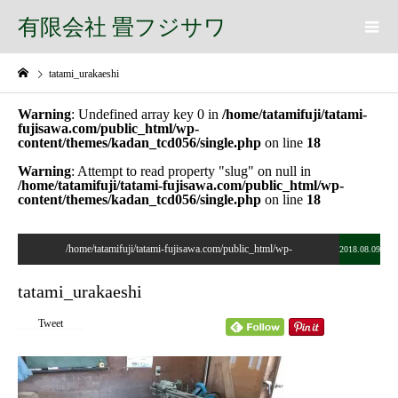
有限会社 畳フジサワ
tatami_urakaeshi
Warning
: Undefined array key 0 in
/home/tatamifuji/tatami-
fujisawa.com/public_html/wp-
content/themes/kadan_tcd056/single.php
on line
18
Warning
: Attempt to read property "slug" on null in
/home/tatamifuji/tatami-fujisawa.com/public_html/wp-
content/themes/kadan_tcd056/single.php
on line
18
/home/tatamifuji/tatami-fujisawa.com/public_html/wp-
2018.08.09
content/themes/kadan_tcd056/single.php on line
28
tatami_urakaeshi
">
Tweet
Warning
: Undefined array key 0 in
/home/tatamifuji/tatami-
fujisawa.com/public_html/wp-