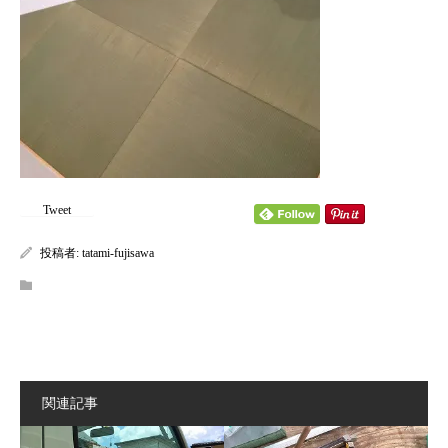
content/themes/kadan_tcd056/single.php
on line
28
Warning
: Attempt to read property "name" on null in
/home/tatamifuji/tatami-fujisawa.com/public_html/wp-
content/themes/kadan_tcd056/single.php
on line
28
Tweet
投稿者:
tatami-fujisawa
関連記事