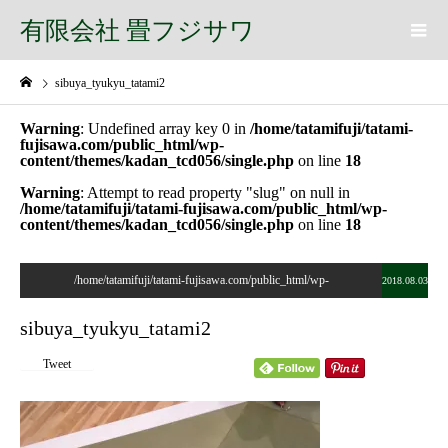
有限会社 畳フジサワ
sibuya_tyukyu_tatami2
Warning
: Undefined array key 0 in
/home/tatamifuji/tatami-
fujisawa.com/public_html/wp-
content/themes/kadan_tcd056/single.php
on line
18
Warning
: Attempt to read property "slug" on null in
/home/tatamifuji/tatami-fujisawa.com/public_html/wp-
content/themes/kadan_tcd056/single.php
on line
18
/home/tatamifuji/tatami-fujisawa.com/public_html/wp-
2018.08.03
content/themes/kadan_tcd056/single.php on line
28
sibuya_tyukyu_tatami2
">
Tweet
Warning
: Undefined array key 0 in
/home/tatamifuji/tatami-
fujisawa.com/public_html/wp-