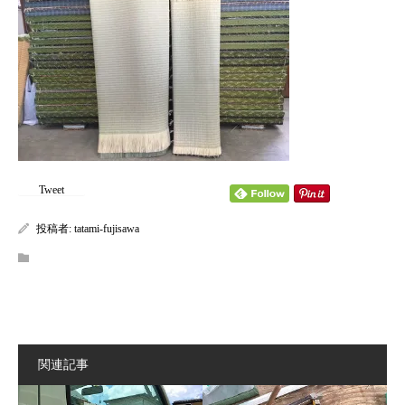
content/themes/kadan_tcd056/single.php
on line
28
Warning
: Attempt to read property "name" on null in
/home/tatamifuji/tatami-fujisawa.com/public_html/wp-
content/themes/kadan_tcd056/single.php
on line
28
Tweet
投稿者:
tatami-fujisawa
関連記事