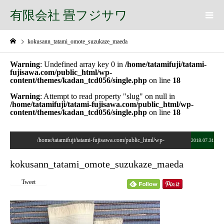
有限会社 畳フジサワ
kokusann_tatami_omote_suzukaze_maeda
Warning
: Undefined array key 0 in
/home/tatamifuji/tatami-
fujisawa.com/public_html/wp-
content/themes/kadan_tcd056/single.php
on line
18
Warning
: Attempt to read property "slug" on null in
/home/tatamifuji/tatami-fujisawa.com/public_html/wp-
content/themes/kadan_tcd056/single.php
on line
18
/home/tatamifuji/tatami-fujisawa.com/public_html/wp-
2018.07.31
content/themes/kadan_tcd056/single.php on line
28
kokusann_tatami_omote_suzukaze_maeda
">
Tweet
Warning
: Undefined array key 0 in
/home/tatamifuji/tatami-
fujisawa.com/public_html/wp-