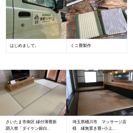
はじめまして。
ミニ畳製作
さいたま市南区 縁付薄畳新
埼玉県桶川市 マッサージ店
調入替「ダイケン銀白...
様 縁無置き畳+小上...