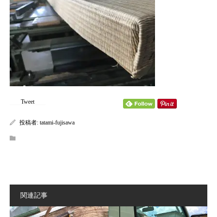
content/themes/kadan_tcd056/single.php
on line
28
Warning
: Attempt to read property "name" on null in
/home/tatamifuji/tatami-fujisawa.com/public_html/wp-
content/themes/kadan_tcd056/single.php
on line
28
Tweet
投稿者:
tatami-fujisawa
関連記事