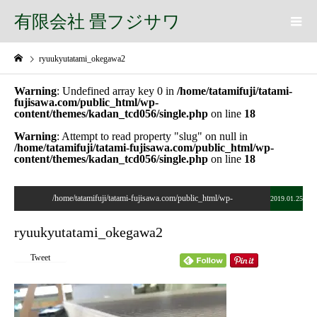
有限会社 畳フジサワ
ryuukyutatami_okegawa2
Warning
: Undefined array key 0 in
/home/tatamifuji/tatami-
fujisawa.com/public_html/wp-
content/themes/kadan_tcd056/single.php
on line
18
Warning
: Attempt to read property "slug" on null in
/home/tatamifuji/tatami-fujisawa.com/public_html/wp-
content/themes/kadan_tcd056/single.php
on line
18
/home/tatamifuji/tatami-fujisawa.com/public_html/wp-
2019.01.25
content/themes/kadan_tcd056/single.php on line
28
ryuukyutatami_okegawa2
">
Tweet
Warning
: Undefined array key 0 in
/home/tatamifuji/tatami-
fujisawa.com/public_html/wp-