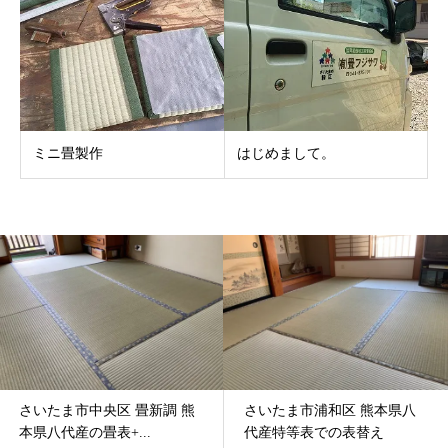
ミニ畳製作
はじめまして。
さいたま市中央区 畳新調 熊
さいたま市浦和区 熊本県八
本県八代産の畳表+...
代産特等表での表替え