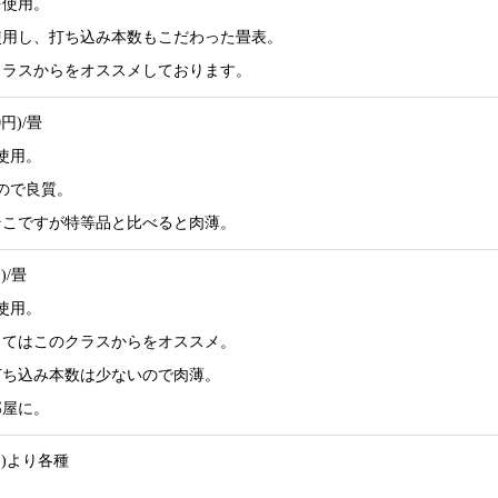
を使用。
使用し、打ち込み本数もこだわった畳表。
クラスからをオススメしております。
0円)/畳
使用。
ので良質。
そこですが特等品と比べると肉薄。
)/畳
使用。
してはこのクラスからをオススメ。
打ち込み本数は少ないので肉薄。
部屋に。
0円)より各種
。