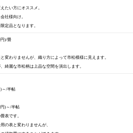
変えたい方にオススメ。
ム会社様向け。
等限定品となります。
0円)/畳
。
表と変わりませんが、織り方によって市松模様に見えます。
が、綺麗な市松柄は上品な空間を演出します。
円)～/半帖
00円)～/半帖
の畳表です。
畳用の表と変わりませんが、