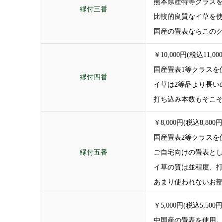
熊本県産特等クラス
縁付三番
比較的良質なイ草を
国産の畳表ならこの
￥10,000円(税込11,00
国産畳表1等クラスを
縁付四番
イ草は2等品より長い
打ち込み本数もそこ
￥8,000円(税込8,800円
国産畳表2等クラスを
縁付五番
ご自宅向けの畳表と
イ草の質は並程度、
あまり使われないお
￥5,000円(税込5,50
中国産の畳表を使用