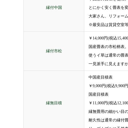
縁付中国
とにかく安く畳表を
大家さん、リフォー
※最安品は賃貸空室
￥14,000円(税込15,40
国産畳表の市松柄表
縁付市松
使うイ草は通常の畳
一見派手に見えます
中国産目積表
￥9,000円(税込9,900
国産目積表
縁無目積
￥11,000円(税込12,1
縁無畳用の細かい目
耐久性は通常の縁付