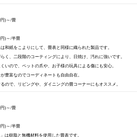
00円)～/畳
00円)～/半畳
んは和紙をこよりにして、畳表と同様に織られた製品です。
づらく、二段階のコーティングにより、日焼け、汚れに強いです。
にくいので、ペットの爪や、お子様の玩具による傷にも安心。
ンが豊富なのでコーディネートも自由自在。
するので、リビングや、ダイニングの畳コーナーにもオススメ。
00円)～/畳
00円)～/半畳
SA」は樹脂と無機材料を使用した畳表です。