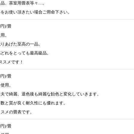
級品、茶室用畳表等々…。
料をお使い頂きたい場合ご用命下さい。
0円)/畳
使用。
織りあげた至高の一品。
感どれをとっても最高級品。
ススメです！
0円)/畳
を使用。
丈夫で綺麗、退色後も綺麗な飴色と変化していきます。
本数と質が良く耐久性にも優れます。
ススメの畳表です。
0円)/畳