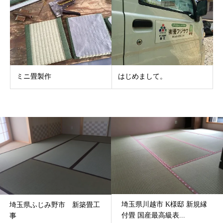
ミニ畳製作
はじめまして。
埼玉県川越市 K様邸 新規縁
埼玉県ふじみ野市 新築畳工
付畳 国産最高級表...
事