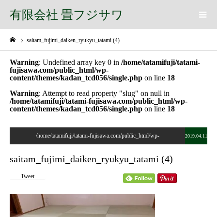
有限会社 畳フジサワ
saitam_fujimi_daiken_ryukyu_tatami (4)
Warning
: Undefined array key 0 in
/home/tatamifuji/tatami-
fujisawa.com/public_html/wp-
content/themes/kadan_tcd056/single.php
on line
18
Warning
: Attempt to read property "slug" on null in
/home/tatamifuji/tatami-fujisawa.com/public_html/wp-
content/themes/kadan_tcd056/single.php
on line
18
/home/tatamifuji/tatami-fujisawa.com/public_html/wp-
2019.04.11
content/themes/kadan_tcd056/single.php on line
28
saitam_fujimi_daiken_ryukyu_tatami (4)
">
Tweet
Warning
: Undefined array key 0 in
/home/tatamifuji/tatami-
fujisawa.com/public_html/wp-