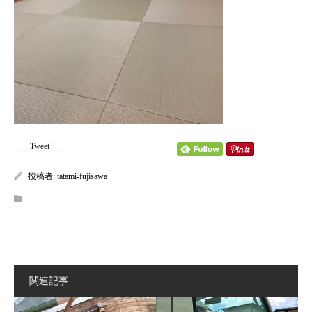
content/themes/kadan_tcd056/single.php
on line
28
Warning
: Attempt to read property "name" on null in
/home/tatamifuji/tatami-fujisawa.com/public_html/wp-
content/themes/kadan_tcd056/single.php
on line
28
Tweet
投稿者:
tatami-fujisawa
関連記事