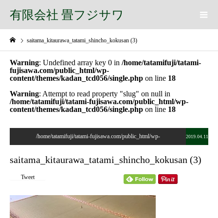
有限会社 畳フジサワ
saitama_kitaurawa_tatami_shincho_kokusan (3)
Warning
: Undefined array key 0 in
/home/tatamifuji/tatami-
fujisawa.com/public_html/wp-
content/themes/kadan_tcd056/single.php
on line
18
Warning
: Attempt to read property "slug" on null in
/home/tatamifuji/tatami-fujisawa.com/public_html/wp-
content/themes/kadan_tcd056/single.php
on line
18
/home/tatamifuji/tatami-fujisawa.com/public_html/wp-
2019.04.11
content/themes/kadan_tcd056/single.php on line
28
saitama_kitaurawa_tatami_shincho_kokusan (3)
">
Tweet
Warning
: Undefined array key 0 in
/home/tatamifuji/tatami-
fujisawa.com/public_html/wp-