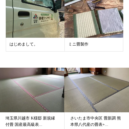
はじめまして。
ミニ畳製作
埼玉県川越市 K様邸 新規縁
さいたま市中央区 畳新調 熊
付畳 国産最高級表...
本県八代産の畳表+...