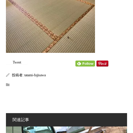
content/themes/kadan_tcd056/single.php
on line
28
Warning
: Attempt to read property "name" on null in
/home/tatamifuji/tatami-fujisawa.com/public_html/wp-
content/themes/kadan_tcd056/single.php
on line
28
Tweet
投稿者:
tatami-fujisawa
関連記事