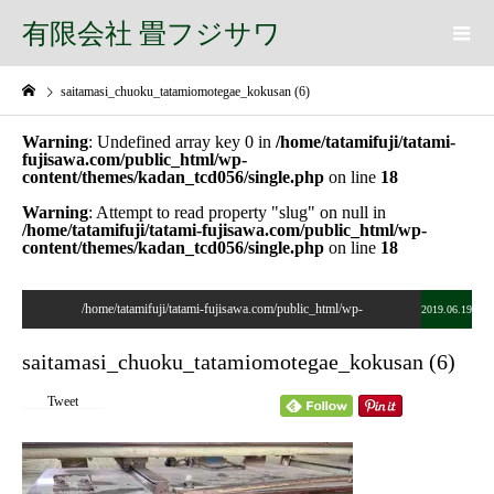
有限会社 畳フジサワ
saitamasi_chuoku_tatamiomotegae_kokusan (6)
Warning
: Undefined array key 0 in
/home/tatamifuji/tatami-
fujisawa.com/public_html/wp-
content/themes/kadan_tcd056/single.php
on line
18
Warning
: Attempt to read property "slug" on null in
/home/tatamifuji/tatami-fujisawa.com/public_html/wp-
content/themes/kadan_tcd056/single.php
on line
18
/home/tatamifuji/tatami-fujisawa.com/public_html/wp-
2019.06.19
content/themes/kadan_tcd056/single.php on line
28
saitamasi_chuoku_tatamiomotegae_kokusan (6)
">
Tweet
Warning
: Undefined array key 0 in
/home/tatamifuji/tatami-
fujisawa.com/public_html/wp-