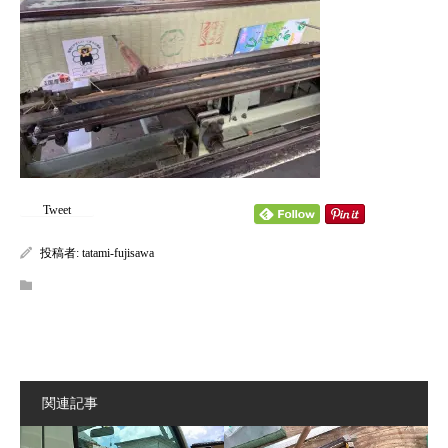
content/themes/kadan_tcd056/single.php
on line
28
Warning
: Attempt to read property "name" on null in
/home/tatamifuji/tatami-fujisawa.com/public_html/wp-
content/themes/kadan_tcd056/single.php
on line
28
Tweet
投稿者:
tatami-fujisawa
関連記事