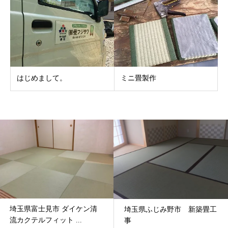
はじめまして。
ミニ畳製作
埼玉県富士見市 ダイケン清
埼玉県ふじみ野市 新築畳工
流カクテルフィット ...
事